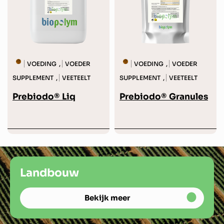
VOEDING
VOEDER
VOEDING
VOEDER
,
,
SUPPLEMENT
VEETEELT
SUPPLEMENT
VEETEELT
,
,
Prebiodo® Liq
Prebiodo® Granules
Landbouw
Landbouw
Landbouw
Bekijk meer
Bekijk meer
Bekijk meer