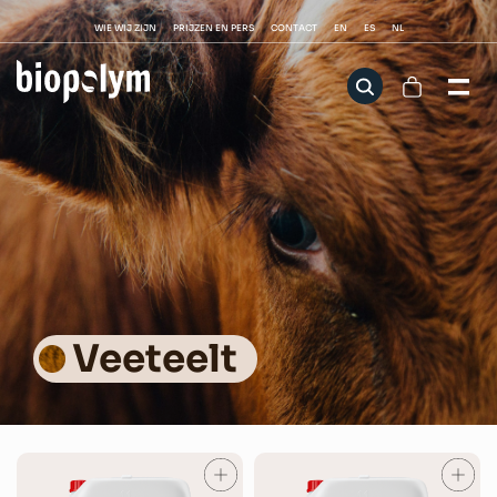
WIE WIJ ZIJN
PRIJZEN EN PERS
CONTACT
EN
ES
NL
Veeteelt